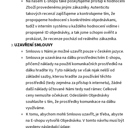
Na našem E-shopu také poskytujeme přístup k hodnocení
Zboží provedenému jinými zákazníky. Autenticitu
takových recenzí zajišťujeme a kontrolujeme tím, že
propojujeme hodnocení s konkrétními objednávkami,
tudíž v interním systému u každého hodnocení vidíme i
propojené ID objednávky, a tak jsme schopni ověřit a
prokázat, že recenze pochází od reálného zákazníka.
UZAVŘENÍ SMLOUVY
Smlouvu s Námi je možné uzavřít pouze v českém jazyce.
Smlouva je uzavírána na dálku prostřednictvím E-shopu,
přičemž náklady na použití komunikačních prostředků na
dálku hradíte Vy. Tyto náklady se však nijak neliší od
základní sazby, kterou hradíte za používání těchto
prostředků (tedy zejména za přístup k internetu), žádné
další náklady účtované Námi tedy nad rámec Celkové
ceny nemusíte očekávat. Odesláním Objednávky
souhlasíte s tím, že prostředky komunikace na dálku
využíváme.
K tomu, abychom mohli Smlouvu uzavřít, je třeba, abyste
na E-shopu vytvořili Objednávku. V tomto návrhu musí být
uvedeny následující údaje: