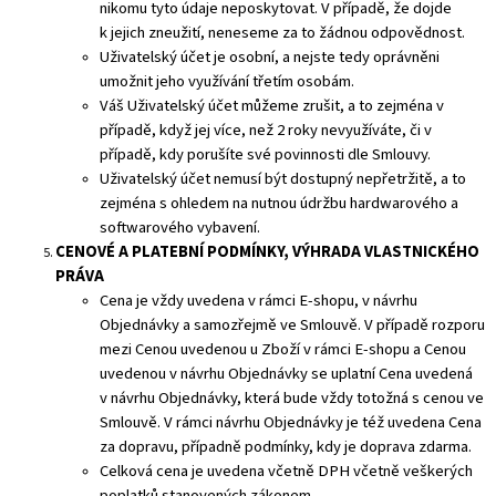
nikomu tyto údaje neposkytovat. V případě, že dojde
k jejich zneužití, neneseme za to žádnou odpovědnost.
Uživatelský účet je osobní, a nejste tedy oprávněni
umožnit jeho využívání třetím osobám.
Váš Uživatelský účet můžeme zrušit, a to zejména v
případě, když jej více, než 2 roky nevyužíváte, či v
případě, kdy porušíte své povinnosti dle Smlouvy.
Uživatelský účet nemusí být dostupný nepřetržitě, a to
zejména s ohledem na nutnou údržbu hardwarového a
softwarového vybavení.
CENOVÉ A PLATEBNÍ PODMÍNKY, VÝHRADA VLASTNICKÉHO
PRÁVA
Cena je vždy uvedena v rámci E-shopu, v návrhu
Objednávky a samozřejmě ve Smlouvě. V případě rozporu
mezi Cenou uvedenou u Zboží v rámci E-shopu a Cenou
uvedenou v návrhu Objednávky se uplatní Cena uvedená
v návrhu Objednávky, která bude vždy totožná s cenou ve
Smlouvě. V rámci návrhu Objednávky je též uvedena Cena
za dopravu, případně podmínky, kdy je doprava zdarma.
Celková cena je uvedena včetně DPH včetně veškerých
poplatků stanovených zákonem.