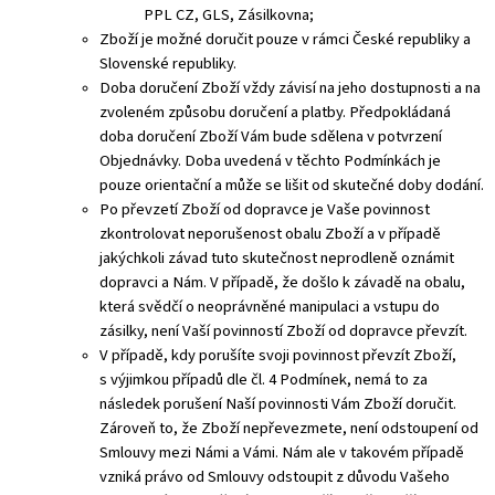
PPL CZ, GLS, Zásilkovna;
Zboží je možné doručit pouze v rámci České republiky a
Slovenské republiky.
Doba doručení Zboží vždy závisí na jeho dostupnosti a na
zvoleném způsobu doručení a platby. Předpokládaná
doba doručení Zboží Vám bude sdělena v potvrzení
Objednávky. Doba uvedená v těchto Podmínkách je
pouze orientační a může se lišit od skutečné doby dodání.
Po převzetí Zboží od dopravce je Vaše povinnost
zkontrolovat neporušenost obalu Zboží a v případě
jakýchkoli závad tuto skutečnost neprodleně oznámit
dopravci a Nám. V případě, že došlo k závadě na obalu,
která svědčí o neoprávněné manipulaci a vstupu do
zásilky, není Vaší povinností Zboží od dopravce převzít.
V případě, kdy porušíte svoji povinnost převzít Zboží,
s výjimkou případů dle čl. 4 Podmínek, nemá to za
následek porušení Naší povinnosti Vám Zboží doručit.
Zároveň to, že Zboží nepřevezmete, není odstoupení od
Smlouvy mezi Námi a Vámi. Nám ale v takovém případě
vzniká právo od Smlouvy odstoupit z důvodu Vašeho