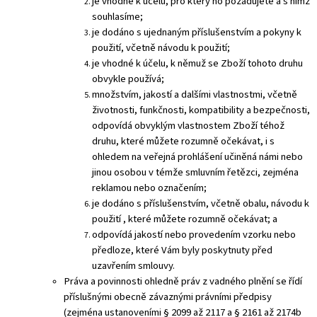
je vhodné k účelu, pro který ho požadujete a s nímž
souhlasíme;
je dodáno s ujednaným příslušenstvím a pokyny k
použití, včetně návodu k použití;
je vhodné k účelu, k němuž se Zboží tohoto druhu
obvykle používá;
množstvím, jakostí a dalšími vlastnostmi, včetně
životnosti, funkčnosti, kompatibility a bezpečnosti,
odpovídá obvyklým vlastnostem Zboží téhož
druhu, které můžete rozumně očekávat, i s
ohledem na veřejná prohlášení učiněná námi nebo
jinou osobou v témže smluvním řetězci, zejména
reklamou nebo označením;
je dodáno s příslušenstvím, včetně obalu, návodu k
použití , které můžete rozumně očekávat; a
odpovídá jakostí nebo provedením vzorku nebo
předloze, které Vám byly poskytnuty před
uzavřením smlouvy.
Práva a povinnosti ohledně práv z vadného plnění se řídí
příslušnými obecně závaznými právními předpisy
(zejména ustanoveními § 2099 až 2117 a § 2161 až 2174b