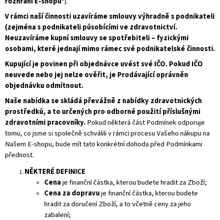
rozhraní E-shopu
“).
J
V rámci naší činnosti uzavíráme smlouvy výhradně s podnikateli
E
M
(zejména s podnikateli působícími ve zdravotnictví.
E
Neuzavíráme kupní smlouvy se spotřebiteli – fyzickými
osobami, které jednají mimo rámec své podnikatelské činnosti.
S
Kupující je povinen při objednávce uvést své IČO. Pokud IČO
ONE
PLUS
neuvede nebo jej nelze ověřit, je Prodávající oprávněn
objednávku odmítnout.
400
Kč
Naše nabídka se skládá převážně z nabídky zdravotnických
prostředků, a to určených pro odborné použití příslušnými
zdravotními pracovníky.
Pokud některá část Podmínek odporuje
tomu, co jsme si společně schválili v rámci procesu Vašeho nákupu na
Našem E-shopu, bude mít tato konkrétní dohoda před Podmínkami
přednost.
NĚKTERÉ DEFINICE
Cena
je finanční částka, kterou budete hradit za Zboží;
Cena za dopravu
je finanční částka, kterou budete
hradit za doručení Zboží, a to včetně ceny za jeho
zabalení;