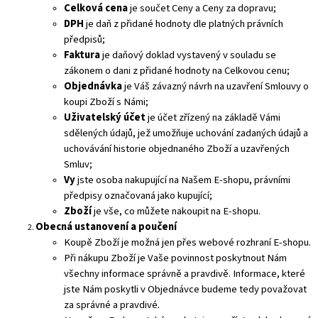
Celková cena
je součet Ceny a Ceny za dopravu;
DPH
je daň z přidané hodnoty dle platných právních
předpisů;
Faktura
je daňový doklad vystavený v souladu se
zákonem o dani z přidané hodnoty na Celkovou cenu;
Objednávka
je Váš závazný návrh na uzavření Smlouvy o
koupi Zboží s Námi;
Uživatelský účet
je účet zřízený na základě Vámi
sdělených údajů, jež umožňuje uchování zadaných údajů a
uchovávání historie objednaného Zboží a uzavřených
Smluv;
Vy
jste osoba nakupující na Našem E-shopu, právními
předpisy označovaná jako kupující;
Zboží
je vše, co můžete nakoupit na E-shopu.
Obecná ustanovení a poučení
Koupě Zboží je možná jen přes webové rozhraní E-shopu.
Při nákupu Zboží je Vaše povinnost poskytnout Nám
všechny informace správně a pravdivě. Informace, které
jste Nám poskytli v Objednávce budeme tedy považovat
za správné a pravdivé.