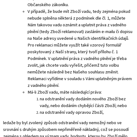
Občanského zákoníku.
V případě, že bude mít Zboží vadu, tedy zejména pokud
nebude splněna některá z podmínek dle čl. 1, můžete
Nám takovou vadu oznámit a uplatnit práva z vadného
plnění (tedy Zboží reklamovat) zasláním e-mailu či dopisu
na Naše adresy uvedené u Našich identifikačních údajů.
Pro reklamaci můžete využít také vzorový formulář
poskytovaný z Naší strany, který tvoří přílohu č. 1
Podmínek. V uplatnění práva z vadného plnění je třeba
zvolit, jak chcete vadu vyřešit, přičemž tuto volbu
nemůžete následně bez Našeho souhlasu změnit.
Reklamaci vyřídíme v souladu s Vámi uplatněným právem
z vadného plnění.
Má-li Zboží vadu, máte následující práva:
na odstranění vady dodáním nového Zboží bez
vady, nebo dodáním chybějící části Zboží; nebo
na odstranění vady opravou Zboží,
ledaže by byl zvolený způsob odstranění vady nemožný nebo ve
srovnání s druhým způsobem nepřiměřeně nákladný, což se posoudí
zejména s ohledem na význam vady, hodnotu, kterou by Zboží mělo