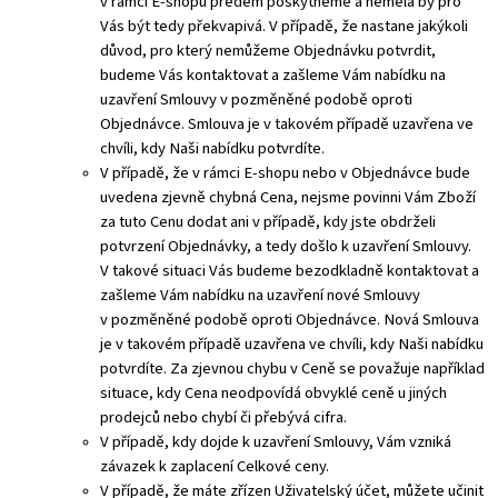
v rámci E-shopu předem poskytneme a neměla by pro
Vás být tedy překvapivá. V případě, že nastane jakýkoli
důvod, pro který nemůžeme Objednávku potvrdit,
budeme Vás kontaktovat a zašleme Vám nabídku na
uzavření Smlouvy v pozměněné podobě oproti
Objednávce. Smlouva je v takovém případě uzavřena ve
chvíli, kdy Naši nabídku potvrdíte.
V případě, že v rámci E-shopu nebo v Objednávce bude
uvedena zjevně chybná Cena, nejsme povinni Vám Zboží
za tuto Cenu dodat ani v případě, kdy jste obdrželi
potvrzení Objednávky, a tedy došlo k uzavření Smlouvy.
V takové situaci Vás budeme bezodkladně kontaktovat a
zašleme Vám nabídku na uzavření nové Smlouvy
v pozměněné podobě oproti Objednávce. Nová Smlouva
je v takovém případě uzavřena ve chvíli, kdy Naši nabídku
potvrdíte. Za zjevnou chybu v Ceně se považuje například
situace, kdy Cena neodpovídá obvyklé ceně u jiných
prodejců nebo chybí či přebývá cifra.
V případě, kdy dojde k uzavření Smlouvy, Vám vzniká
závazek k zaplacení Celkové ceny.
V případě, že máte zřízen Uživatelský účet, můžete učinit