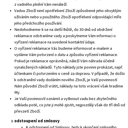
z vadného plnění Vám nenáleží.
Vadou Zboží není opotřebení Zboží způsobené jeho obvyklým
užíváním nebo u použitého Zboží opotřebení odpovídající míře
jeho předchozího používání.
Nedohodneme-li se na delší lhůtě, do 30 dnů od obdržení
reklamace odstraníme vady a poskytneme Vám informaci o
vyřízení reklamace na uvedené kontaktní údaje.
O vyřízení reklamace Vás budeme informovat e-mailem a
vydáme Vám potvrzení o datu a způsobu vyřízení reklamace.
Pokud je reklamace oprávněná, náleží Vám náhrada účelně
vynaložených nákladů. Tyto náklady jste povinni prokázat, např.
účtenkami či potvrzeními o ceně za dopravu. V případě, že došlo
k odstranění vady dodáním nového Zboží, je Vaší povinností
Nám původní Zboží vrátit, náklady na toto vrácení však hradíme
My.
Je Vaší povinností oznámit a vytknout vadu bez zbytečného
odkladu poté, co jste ji mohli zjistit, nejpozději však do tří dnů od
převzetí Zboží.
odstoupení od smlouvy
K odstoupení od Smlouvy, tedy k ukončení smluvního