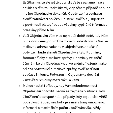
tlačítka musíte ale ještě potvrdit Vaše seznámení se a
souhlas s těmito Podmínkami, v opačném případě nebude
možné Objednávku dokončit. K potvrzení a souhlasu
slouží zatrhávací políčko. Po stisku tlačítka „Objednat
s povinností platby“ budou všechny vyplněné informace
odeslány přímo Nám.
Vaši Objednávku Vám v co nejkratší době poté, kdy Nám
bude doručena, potvrdíme zprávou odeslanou na Vaši e-
mailovou adresu zadanou v Objednávce. Součástí
potvrzení bude shrnutí Objednávky a tyto Podmínky
formou přílohy e-mailové zprávy. Podmínky ve znění
účinném ke dni Objednávky, tj. ve znění přiloženém jako
příloha potvrzující e-mailové zprávy, tvoří nedílnou
součást Smlouvy. Potvrzením Objednávky dochází
k uzavření Smlouvy mezi Námi a Vámi.
Mohou nastat i případy, kdy Vám nebudeme moci
Objednávku potvrdit. Jedná se zejména o situace, kdy
Zboží není dostupné nebo případy, kdy objednáte větší
počet kusů Zboží, než kolik je z naší strany umožněno.
Informaci o maximálním počtu Zboží Vám však vždy