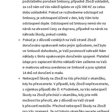
podstatného porušení Smlouvy, případně Zboží uskladnit,
za což nám od Vás náleží úplata ve výši 300 Kč za celou
dobu uskladnění. Pokud se rozhodneme odstoupit od
Smlouvy, je odstoupení účinné v den, kdy Vám toto
odstoupení dojde. Odstoupení od Smlouvy nemá vliv na
nárok na uhrazení Ceny za dopravu, případně na nárok na
náhradu škody, pokud vznikla.
Pokud je z důvodů vzniklých na Vaší straně Zboží
doručováno opakovaně nebo jiným způsobem, než bylo
ve Smlouvě dohodnuto, je Vaší povinností nahradit Nám
náklady s tímto opakovaným doručením spojené. Platební
údaje pro zaplacení těchto nákladů Vám zašleme na Vaši
e-mailovou adresu uvedenou ve Smlouvě a jsou splatné
14 dnů od doručení e-mailu.
Nebezpečí škody na Zboží na Vás přechází v okamžiku,
kdy ho převezmete. V případě, kdy Zboží nepřevezmete,
s výjimkou případů dle čl. 4 Podmínek, na Vás nebezpečí
škody na Zboží přechází v okamžiku, kdy jste měli
možnost ho převzít, ale z důvodů na Vaší straně
k převzetí nedošlo. Přechod nebezpečí škody na Zboží
pro Vás znamená, že od tohoto okamžiku nesete veškeré