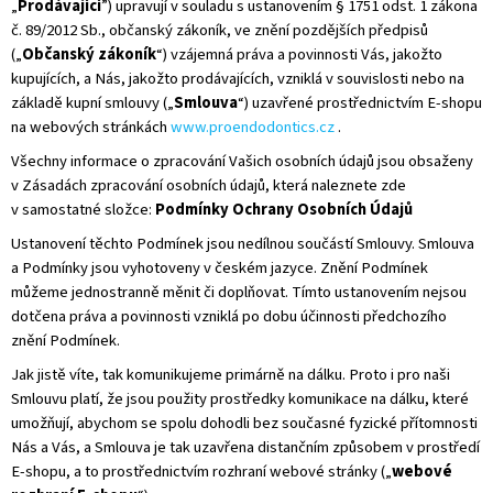
„
Prodávající
”) upravují v souladu s ustanovením § 1751 odst. 1 zákona
A
č. 89/2012 Sb., občanský zákoník, ve znění pozdějších předpisů
J
(„
Občanský zákoník
“) vzájemná práva a povinnosti Vás, jakožto
kupujících, a Nás, jakožto prodávajících, vzniklá v souvislosti nebo na
Í
základě kupní smlouvy („
Smlouva
“) uzavřené prostřednictvím E-shopu
T
na webových stránkách
www.proendodontics.cz
.
?
Všechny informace o zpracování Vašich osobních údajů jsou obsaženy
v Zásadách zpracování osobních údajů, která naleznete zde
v samostatné složce:
Podmínky Ochrany Osobních Údaj
ů
Ustanovení těchto Podmínek jsou nedílnou součástí Smlouvy. Smlouva
HLEDAT
a Podmínky jsou vyhotoveny v českém jazyce. Znění Podmínek
můžeme jednostranně měnit či doplňovat. Tímto ustanovením nejsou
dotčena práva a povinnosti vzniklá po dobu účinnosti předchozího
znění Podmínek.
D
O
Jak jistě víte, tak komunikujeme primárně na dálku. Proto i pro naši
P
Smlouvu platí, že jsou použity prostředky komunikace na dálku, které
O
umožňují, abychom se spolu dohodli bez současné fyzické přítomnosti
R
Nás a Vás, a Smlouva je tak uzavřena distančním způsobem v prostředí
U
Č
E-shopu, a to prostřednictvím rozhraní webové stránky („
webové
U