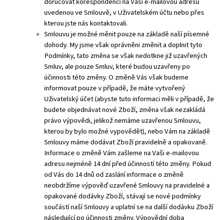
doručovat korespondenci na Vaši e-mailovou adresu
uvedenou ve Smlouvě, v Uživatelském účtu nebo přes
kterou jste nás kontaktovali.
Smlouvu je možné měnit pouze na základě naší písemné
dohody. My jsme však oprávněni změnit a doplnit tyto
Podmínky, tato změna se však nedotkne již uzavřených
Smluv, ale pouze Smluv, které budou uzavřeny po
účinnosti této změny. O změně Vás však budeme
informovat pouze v případě, že máte vytvořený
Uživatelský účet (abyste tuto informaci měli v případě, že
budete objednávat nové Zboží, změna však nezakládá
právo výpovědi, jelikož nemáme uzavřenou Smlouvu,
kterou by bylo možné vypovědět), nebo Vám na základě
Smlouvy máme dodávat Zboží pravidelně a opakovaně.
Informace o změně Vám zašleme na Vaši e-mailovou
adresu nejméně 14 dní před účinností této změny. Pokud
od Vás do 14 dnů od zaslání informace o změně
neobdržíme výpověď uzavřené Smlouvy na pravidelné a
opakované dodávky Zboží, stávají se nové podmínky
součástí naší Smlouvy a uplatní se na další dodávku Zboží
následující po účinnosti změny. Výpovědní doba