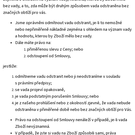
bez vady, a to, zda může být druhým způsobem vada odstraněna bez
značných obtíží pro vás.
Jsme oprávněni odmítnout vadu odstranit, je-li to nemožné
nebo nepřiměřeně nákladné zejména s ohledem na význam vady
a hodnotu, kterou by Zboží mělo bez vady.
Dále máte právo na:
přiměřenou slevu z Ceny; nebo
odstoupení od Smlouvy,
jestliže:
odmítneme vadu odstranit nebo ji neodstraníme v souladu
s právními předpisy;
se vada projeví opakovaně,
je vada podstatným porušením Smlouvy; nebo
je z našeho prohlášení nebo z okolností zjevné, že vada nebude
odstraněna v přiměřené době nebo bez značných obtíží pro Vás.
Právo na odstoupení od Smlouvy nenáleží v případě, je-li vada
Zboží nevýznamná.
V případě, že jste si vadu na Zboží způsobili sami, práva