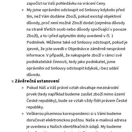
započíst na Vaši pohledávku na vrácení Ceny.
My jsme oprávněni odstoupit od Smlouvy kdykoliv před
tím, než Vám dodáme Zboží, pokud existují objektivní
důvody, proč není možné Zboží dodat (zejména důvody
na straně třetích osob nebo důvody spočívající v povaze
Zboží), a to i před uplynutím doby uvedené v čl. 1
Podmínek. Můžeme také od Smlouvy odstoupit, pokud je
zjevné, že jste uvedli v Objednávce záměrně nesprávné
informace. V případě, že nakupujete zboží v rámci své
podnikatelské činnosti, tedy jako podnikatel, jsme
oprávněni od Smlouvy odstoupit kdykoli, i bez udání
důvodu.
Závěrečná ustanovení
Pokud Náš a Váš právní vztah obsahuje mezinárodní
prvek (tedy například budeme zasílat zboží mimo území
České republiky), bude se vztah vždy řídit právem České
republiky.
Veškerou písemnou korespondenci si s Vámi budeme
doručovat elektronickou poštou. Naše e-mailová adresa
je uvedena u Našich identifikačních údajů. My budeme