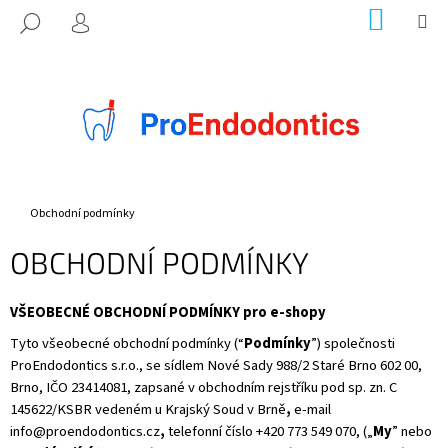
K
Přejít
NÁKUP
M
HLEDAT
na
KOŠÍK
O
PŘIHLÁŠENÍ
ZPĚT
ZPĚT
obsah
Š
Í
C
K
O
P
O
T
Domů
Obchodní podmínky
Ř
OBCHODNÍ PODMÍNKY
E
B
VŠEOBECNÉ OBCHODNÍ PODMÍNKY pro e-shopy
U
J
Tyto všeobecné obchodní podmínky (“
Podmínky
”) společnosti
E
ProEndodontics s.r.o., se sídlem Nové Sady 988/2 Staré Brno 602 00,
Brno, IČO 23414081, zapsané v obchodním rejstříku pod sp. zn. C
T
145622/KSBR vedeném u Krajský Soud v Brně
,
e-mail
E
info@proendodontics.cz
,
telefonní číslo +420 773 549 070, („
My
” nebo
N