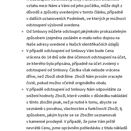
vztahu mezi Námi a Vámi od jeho počátku, může dojít z
důvodů a způsoby uvedenými v tomto článku, případně
v dalších ustanoveních Podmínek, ve kterých je možnost
odstoupení výslovně uvedena.
Od Smlouvy můžete odstoupit jakýmkoliv prokazatelným
způsobem (zejména zasláním e-mailu nebo dopisu na
Naše adresy uvedené u Našich identifikačních údajů).
V případě odstoupení od Smlouvy Vám bude Cena
vrácena do 14 dnů ode dne účinnosti odstoupení na účet,
ze kterého byla připsána, případně na účet zvolený v
odstoupení od Smlouvy. Částka však nebude vrácena
dříve, než Zboží obdržíme. Zboží Nám prosím vracejte
čisté, pokud možno včetně originálního obalu.
V případě odstoupení od Smlouvy Nám odpovídáte za
snížení hodnoty Zboží, které vzniklo v důsledku nakládání
s tímto zbožím jinak, než je nutné k tomu, abyste se
seznámili s povahou, vlastnostmi a funkčností Zboží, tj.
způsobem, jakým byste se se Zbožím seznamovali
v kamenné prodejně. V případě, že jsme Vám ještě
nevrátili Cenu, jsme oprávněni pohledávku z titulu nákladů